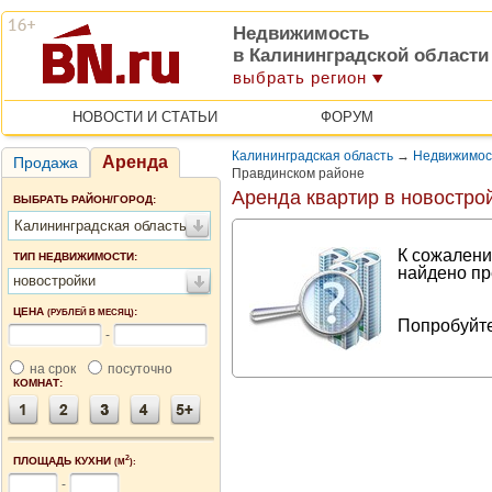
Недвижимость
в Калининградской области
выбрать регион
НОВОСТИ И СТАТЬИ
ФОРУМ
Калининградская область
→
Недвижимос
Аренда
Продажа
Правдинском районе
Аренда квартир в новостро
ВЫБРАТЬ РАЙОН/ГОРОД:
Калининградская область
К сожалени
ТИП НЕДВИЖИМОСТИ:
найдено пр
новостройки
ЦЕНА
:
(РУБЛЕЙ В МЕСЯЦ)
Попробуйте
-
на срок
посуточно
КОМНАТ:
2
ПЛОЩАДЬ КУХНИ
(М
):
-