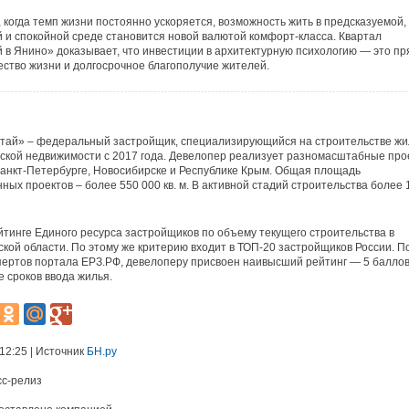
, когда темп жизни постоянно ускоряется, возможность жить в предсказуемой,
 и спокойной среде становится новой валютой комфорт-класса. Квартал
 в Янино» доказывает, что инвестиции в архитектурную психологию — это п
чество жизни и долгосрочное благополучие жителей.
тай» – федеральный застройщик, специализирующийся на строительстве ж
ской недвижимости с 2017 года. Девелопер реализует разномасштабные про
Санкт-Петербурге, Новосибирске и Республике Крым. Общая площадь
ных проектов – более 550 000 кв. м. В активной стадий строительства более 
йтинге Единого ресурса застройщиков по объему текущего строительства в
кой области. По этому же критерию входит в ТОП-20 застройщиков России. П
пертов портала ЕРЗ.РФ, девелоперу присвоен наивысший рейтинг — 5 баллов
 сроков ввода жилья.
 12:25 | Источник
БН.ру
сс-релиз