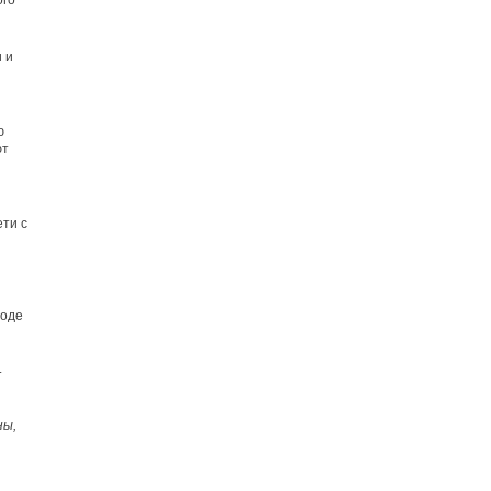
ого
 и
ю
ют
ети с
боде
.
ны,