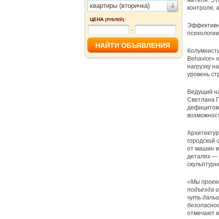
жителя. Эт
квартиры (вторичка)
контроля, 
ЦЕНА
:
(РУБЛЕЙ)
Эффективно
-
психологии
Колумнисты
Behavior» 
нагрузку н
уровень ст
Ведущий на
Светлана Г
дефицитом 
возможност
Архитектур
городской 
от машин и
деталях — 
скульптурн
«Мы проек
подъезда и
чуть дальш
безопасно
отмечают в