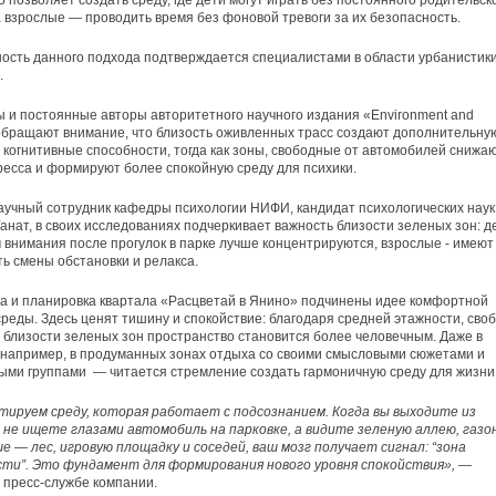
о позволяет создать среду, где дети могут играть без постоянного родительск
а взрослые — проводить время без фоновой тревоги за их безопасность.
сть данного подхода подтверждается специалистами в области урбанистики
.
 и постоянные авторы авторитетного научного издания «Environment and
обращают внимание, что близость оживленных трасс создают дополнительну
а когнитивные способности, тогда как зоны, свободные от автомобилей снижа
ресса и формируют более спокойную среду для психики.
учный сотрудник кафедры психологии НИФИ, кандидат психологических наук
анат, в своих исследованиях подчеркивает важность близости зеленых зон: д
внимания после прогулок в парке лучше концентрируются, взрослые - имеют
ь смены обстановки и релакса.
а и планировка квартала «Расцветай в Янино» подчинены идее комфортной
среды. Здесь ценят тишину и спокойствие: благодаря средней этажности, сво
 близости зеленых зон пространство становится более человечным. Даже в
например, в продуманных зонах отдыха со своими смысловыми сюжетами и
ыми группами — читается стремление создать гармоничную среду для жизни
тируем среду, которая работает с подсознанием. Когда вы выходите из
 не ищете глазами автомобиль на парковке, а видите зеленую аллею, газо
е — лес, игровую площадку и соседей, ваш мозг получает сигнал: “зона
сти”. Это фундамент для формирования нового уровня спокойствия»,
—
 пресс-службе компании.