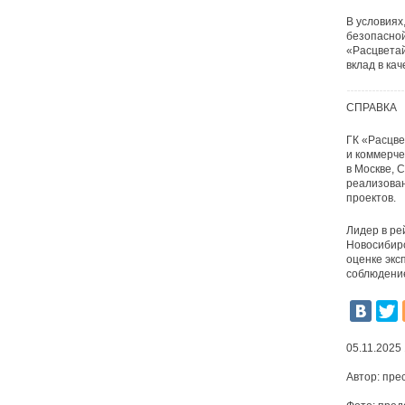
В условиях
безопасной
«Расцветай
вклад в ка
СПРАВКА
ГК «Расцве
и коммерче
в Москве, 
реализован
проектов.
Лидер в ре
Новосибирс
оценке экс
соблюдение
05.11.2025
Автор:
пре