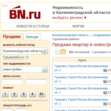
Недвижимость
в Калининградской области
выбрать регион
НОВОСТИ И СТАТЬИ
ФОРУМ
Калининградская область
→
Недвижимост
Продажа
Аренда
Гурьевском районе
Продажа квартир в новостр
ВЫБРАТЬ РАЙОН/ГОРОД:
Калининградская область
812
объявлений
Сортировать п
Гурьевский р-н
Адрес
ТИП НЕДВИЖИМОСТИ:
Гурьевск, Героя России Катериничева
новостройки
ул, 1
12
ЦЕНА
:
(РУБЛЕЙ)
Гурьевск, Героя России Катериничева
ул, 1
-
12
КОМНАТ:
Гурьевск, Героя России Катериничева
ул, 1
12
Гурьевск, Героя России Катериничева
ул, 1
12
2
ОБЩАЯ ПЛОЩАДЬ
(М
):
-
Гурьевск, Героя России Катериничева