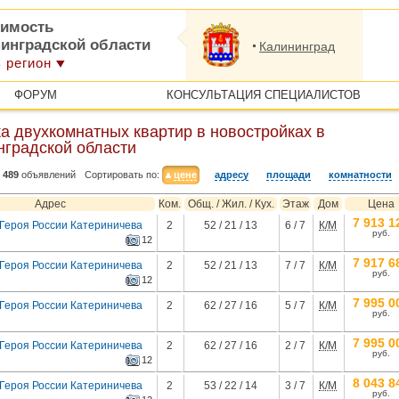
имость
нинградской области
Калининград
 регион
ФОРУМ
КОНСУЛЬТАЦИЯ СПЕЦИАЛИСТОВ
а двухкомнатных квартир в новостройках в
нградской области
489
объявлений
Сортировать по:
цене
адресу
площади
комнатности
Адрес
Ком.
Общ. / Жил. / Кух.
Этаж
Дом
Цена
7 913 1
 Героя России Катериничева
2
52 / 21 / 13
6 / 7
К/М
руб.
12
7 917 6
 Героя России Катериничева
2
52 / 21 / 13
7 / 7
К/М
руб.
12
7 995 0
 Героя России Катериничева
2
62 / 27 / 16
5 / 7
К/М
руб.
7 995 0
 Героя России Катериничева
2
62 / 27 / 16
2 / 7
К/М
руб.
12
8 043 8
 Героя России Катериничева
2
53 / 22 / 14
3 / 7
К/М
руб.