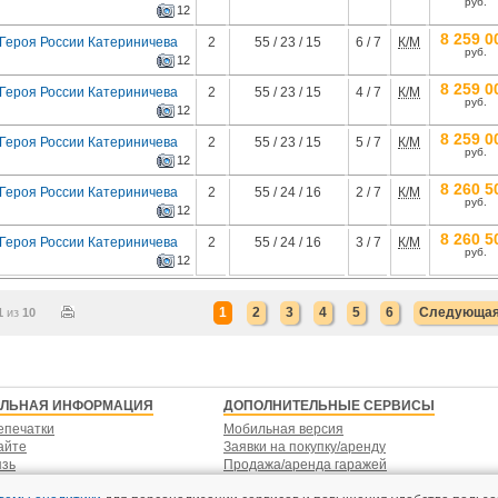
руб.
12
8 259 0
 Героя России Катериничева
2
55 / 23 / 15
6 / 7
К/М
руб.
12
8 259 0
 Героя России Катериничева
2
55 / 23 / 15
4 / 7
К/М
руб.
12
8 259 0
 Героя России Катериничева
2
55 / 23 / 15
5 / 7
К/М
руб.
12
8 260 5
 Героя России Катериничева
2
55 / 24 / 16
2 / 7
К/М
руб.
12
8 260 5
 Героя России Катериничева
2
55 / 24 / 16
3 / 7
К/М
руб.
12
1
2
3
4
5
6
Следующа
1
из
10
ЕЛЬНАЯ ИНФОРМАЦИЯ
ДОПОЛНИТЕЛЬНЫЕ СЕРВИСЫ
епечатки
Мобильная версия
айте
Заявки на покупку/аренду
язь
Продажа/аренда гаражей