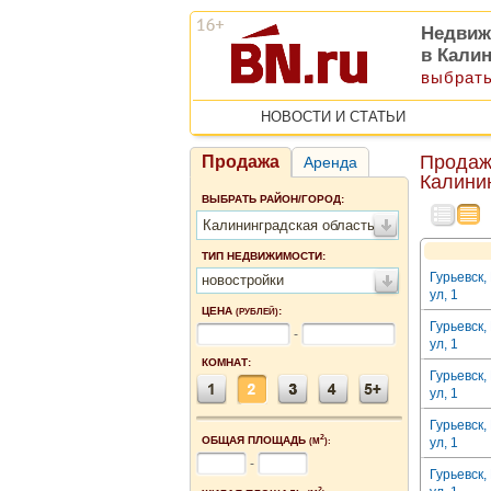
Недвиж
в Кали
выбрать
НОВОСТИ И СТАТЬИ
Продаж
Продажа
Аренда
Калини
ВЫБРАТЬ РАЙОН/ГОРОД:
Калининградская область
ТИП НЕДВИЖИМОСТИ:
Гурьевск,
новостройки
ул, 1
ЦЕНА
:
(РУБЛЕЙ)
Гурьевск,
-
ул, 1
КОМНАТ:
Гурьевск,
ул, 1
Гурьевск,
2
ОБЩАЯ ПЛОЩАДЬ
ул, 1
(М
):
-
Гурьевск,
2