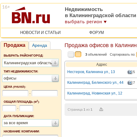
Недвижимость
в Калининградской области
выбрать регион
НОВОСТИ И СТАТЬИ
ФОРУМ
Продажа офисов в Калинин
Продажа
Аренда
3
объявлений
Сортировать по:
ВЫБРАТЬ РАЙОН/ГОРОД:
Калининградская область
Адрес
ТИП НЕДВИЖИМОСТИ:
Нестеров, Калинина ул., 13
5
офисы
Калининград, Белинского ул., 44
7
ЦЕНА
:
(РУБЛЕЙ)
-
Калининград, Новинская ул., 12
2
ОБЩАЯ ПЛОЩАДЬ
(М
):
-
Страница
1
из
1
ДАТА ПУБЛИКАЦИИ:
за все время
НАЗВАНИЕ КОМПАНИИ: