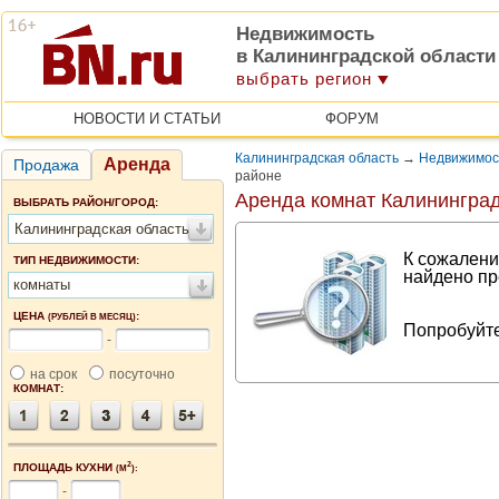
Недвижимость
в Калининградской области
выбрать регион
НОВОСТИ И СТАТЬИ
ФОРУМ
Калининградская область
→
Недвижимос
Аренда
Продажа
районе
Аренда комнат Калининград
ВЫБРАТЬ РАЙОН/ГОРОД:
Калининградская область
К сожалени
ТИП НЕДВИЖИМОСТИ:
найдено пр
комнаты
ЦЕНА
:
(РУБЛЕЙ В МЕСЯЦ)
Попробуйте
-
на срок
посуточно
КОМНАТ:
2
ПЛОЩАДЬ КУХНИ
(М
):
-