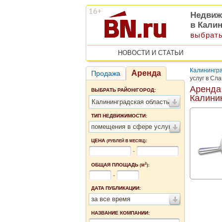
Недвиж
в Кали
выбрать
НОВОСТИ И СТАТЬИ
Калинингра
Аренда
Продажа
услуг в Сл
Аренда
ВЫБРАТЬ РАЙОН/ГОРОД:
Калини
Калининградская область
ТИП НЕДВИЖИМОСТИ:
помещения в сфере услуг
ЦЕНА
:
(РУБЛЕЙ В МЕСЯЦ)
-
2
ОБЩАЯ ПЛОЩАДЬ
(М
):
-
ДАТА ПУБЛИКАЦИИ:
за все время
НАЗВАНИЕ КОМПАНИИ: