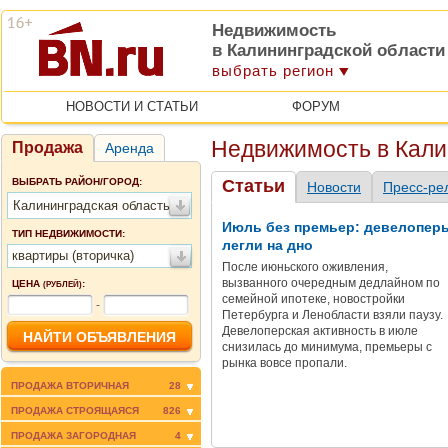
Недвижимость
в Калининградской области
выбрать регион
НОВОСТИ И СТАТЬИ
ФОРУМ
Недвижимость в Кали
Продажа
Аренда
ВЫБРАТЬ РАЙОН/ГОРОД:
Статьи
Новости
Пресс-ре
Калининградская область
Июль без премьер: девелопер
ТИП НЕДВИЖИМОСТИ:
легли на дно
квартиры (вторичка)
После июньского оживления,
вызванного очередным дедлайном по
ЦЕНА
:
(РУБЛЕЙ)
семейной ипотеке, новостройки
-
Петербурга и Ленобласти взяли паузу.
Девелоперская активность в июле
снизилась до минимума, премьеры с
рынка вовсе пропали.
ПРОДАЖА ВТОРИЧНАЯ
28
ПРОДАЖА СТРОЯЩАЯСЯ
826
ПРОДАЖА ЗАГОРОДНАЯ
4