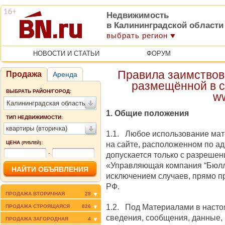
Недвижимость
в Калининградской области
выбрать регион
НОВОСТИ И СТАТЬИ
ФОРУМ
Правила заимствов
Продажа
Аренда
размещённой в с
ВЫБРАТЬ РАЙОН/ГОРОД:
w
Калининградская область
1. Общие положения
ТИП НЕДВИЖИМОСТИ:
квартиры (вторичка)
1.1. Любое использование мат
ЦЕНА
:
на сайте, расположенном по ад
(РУБЛЕЙ)
-
допускается только c разреше
«Управляющая компания “Бюлл
исключением случаев, прямо 
РФ.
ПРОДАЖА ВТОРИЧНАЯ
28
1.2. Под Материалами в наст
ПРОДАЖА СТРОЯЩАЯСЯ
826
сведения, сообщения, данные,
ПРОДАЖА ЗАГОРОДНАЯ
4