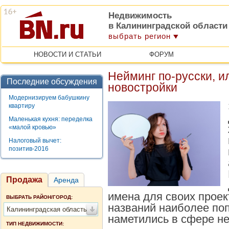
Недвижимость
в Калининградской области
выбрать регион
НОВОСТИ И СТАТЬИ
ФОРУМ
Нейминг по-русски, и
Последние обсуждения
новостройки
Модернизируем бабушкину
квартиру
Маленькая кухня: переделка
«малой кровью»
Налоговый вычет:
позитив-2016
Продажа
Аренда
имена для своих проек
ВЫБРАТЬ РАЙОН/ГОРОД:
названий наиболее поп
Калининградская область
наметились в сфере не
ТИП НЕДВИЖИМОСТИ: