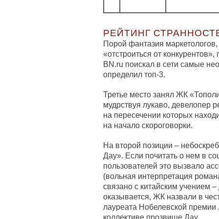
РЕЙТИНГ СТРАННОСТ
Порой фантазия маркетологов
«отстроиться от конкурентов»,
BN.ru поискал в сети самые н
определил топ-3.
Третье место занял ЖК «Топол
мудрствуя лукаво, девелопер р
на пересечении которых находи
на начало скороговорки.
На второй позиции – небоскре
Дау». Если почитать о нем в соц
пользователей это вызвало ас
(вольная интерпретация романа
связано с китайским учением –
оказывается, ЖК назвали в чест
лауреата Нобелевской премии 
коллективе прозвище Дау.