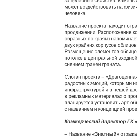
за целебные свойства. Камень 
может воздействовать на физи
человека.
Название проекта находит отра
продвижении. Расположение ко
образных по краям) напоминае
двух крайних корпусов облицов
Размещение элементов облицов
потолке в центральной входной
сиянием граней граната.
Слоган проекта – «Драгоценна
радостных эмоций, которыми н
инфраструктурой и в пешей дос
в рекламных материалах о прое
планируется установить арт-об
с названием и концепцией прое
Коммерческий директор ГК 
– Название
«Знатный»
отража