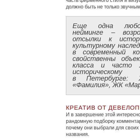
часть фирменного стиля и визу
должно быть не только звучным
Еще одна любо
нейминге – возр
отсылки к истори
культурному насле
в современный ко
свойственны объе
класса и часто л
историческом
в Петербурге:
«Фамилия», ЖК «Мар
КРЕАТИВ ОТ ДЕВЕЛО
И в завершение этой интерес
рандомную подборку комментар
почему они выбрали для своих
названия.