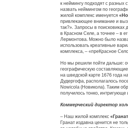
к неймингу подходят с разных 
назвать неймингом по географи
жилой комплекс именуется
«Но
привлекающее внимание и выз
так?». Запросы в поисковиках 
в Красном Селе, а точнее – в е
Лермонтова. Можно было назва
использовать креативные вари
комплекса, – «преКрасное Село
Но мы решили пойти дальше: о
географическую составляющие
на шведской карте 1676 года н
Дудергофа, располагалось посе
Nowicola (Новикола). Таким об
получилось тонко, интригующе и
Коммерческий директор хол
– Наш жилой комплекс
«Грана
Гранат издавна ценится не тол