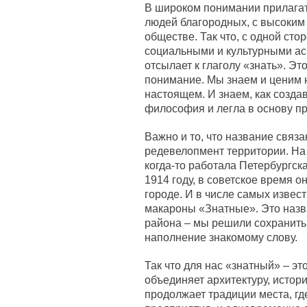
В широком понимании прилагат
людей благородных, с высоким
обществе. Так что, с одной сто
социальными и культурными ас
отсылает к глаголу «знать». Эт
понимание. Мы знаем и ценим 
настоящем. И знаем, как созда
философия и легла в основу пр
Важно и то, что название связа
редевелопмент территории. На 
когда-то работала Петербургс
1914 году, в советское время о
городе. И в числе самых извес
макароны «Знатные». Это назва
района – мы решили сохранить
наполнение знакомому слову.
Так что для нас «знатный» – э
объединяет архитектуру, истор
продолжает традиции места, гд