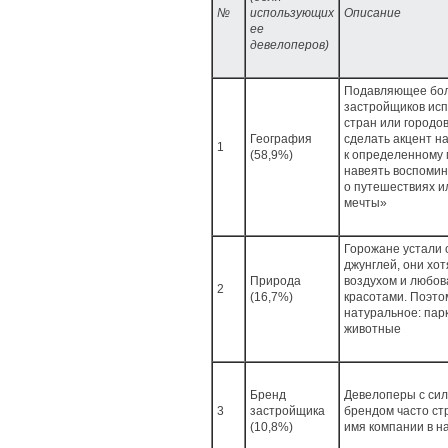
№
использующих
Описание
ее
девелоперов)
Подавляющее бо
застройщиков исп
стран или городо
География
сделать акцент н
1
(58,9%)
к определенному м
навеять воспоми
о путешествиях и
мечты»
Горожане устали 
джунглей, они хо
Природа
воздухом и любо
2
(16,7%)
красотами. Поэто
натуральное: парк
животные
Бренд
Девелоперы с си
3
застройщика
брендом часто ст
(10,8%)
имя компании в н