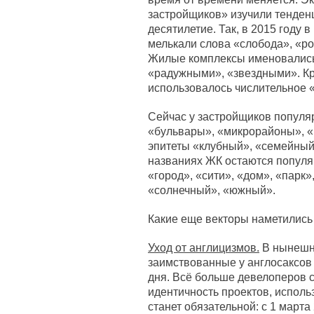
застройщиков» изучили тенден
десятилетие. Так, в 2015 году 
мелькали слова «слобода», «ро
Жилые комплексы именовались
«радужными», «звездными». Кро
использовалось числительное «
Сейчас у застройщиков популя
«бульвары», «микрорайоны», «
эпитеты «клубный», «семейный
названиях ЖК остаются популя
«город», «сити», «дом», «парк»
«солнечный», «южный».
Какие еще векторы наметились
Уход от англицизмов.
В нынешни
заимствованные у англосаксов
дня. Всё больше девелоперов 
идентичность проектов, исполь
станет обязательной: с 1 марта