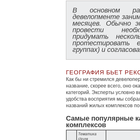
В основном ра
девелопменте зани
месяцев. Обычно 
провести необх
придумать нескол
протестировать е
группах) и согласов
ГЕОГРАФИЯ БЬЕТ РЕК
Как бы ни стремился девелопе
название, скорее всего, оно о
категорий. Эксперты условно в
удобства восприятия мы собра
названий жилых комплексов по
Самые популярные к
комплексов
Тематика
(доля