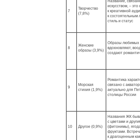
Название, связанн
искусством, – это
Творчество
7
к креативной ауди
(7,8%)
к состоятельным
стиль и статус
Образы любимых
Женские
8
вдохновляют, воо
образы (3,9%)
создают романти
Романтика характе
Морская
связано с аквато
9
стихия (1,9%)
актуально для Пе
столицы России
Названия ЖК быв
с цветами и друг
10
Другое (0,9%)
(фитонимы), ягод
фруктами. Встреч
к драгоценным ка