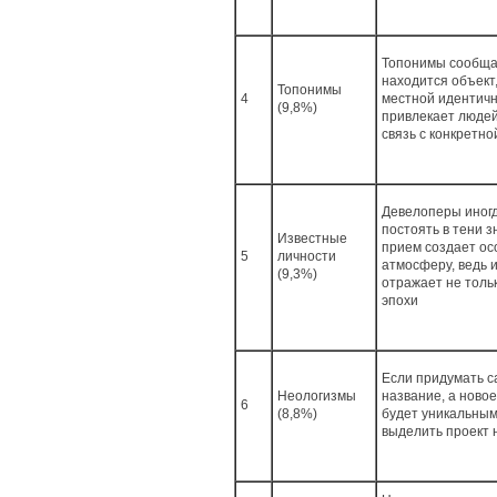
Топонимы сообщаю
находится объект
Топонимы
4
местной идентичн
(9,8%)
привлекает людей
связь с конкретно
Девелоперы иногд
постоять в тени 
Известные
прием создает ос
5
личности
атмосферу, ведь 
(9,3%)
отражает не тольк
эпохи
Если придумать с
Неологизмы
название, а новое
6
(8,8%)
будет уникальным
выделить проект 