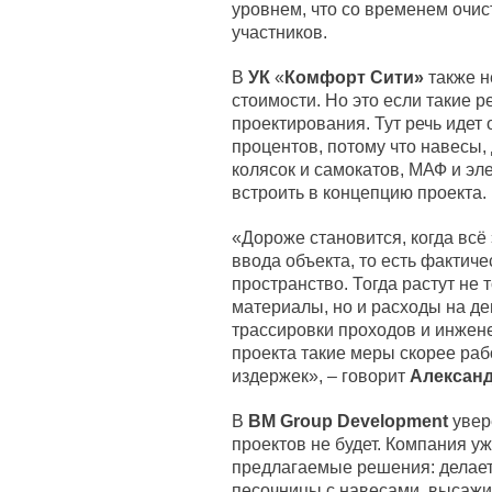
уровнем, что со временем очис
участников.
В
УК
«
Комфорт Сити»
также н
стоимости. Но это если такие 
проектирования. Тут речь идет
процентов, потому что навесы,
колясок и самокатов, МАФ и э
встроить в концепцию проекта.
«Дороже становится, когда всё
ввода объекта, то есть фактич
пространство. Тогда растут не 
материалы, но и расходы на д
трассировки проходов и инжен
проекта такие меры скорее ра
издержек», – говорит
Алексан
В
BM Group Development
увер
проектов не будет. Компания уж
предлагаемые решения: делает
песочницы с навесами, высажив