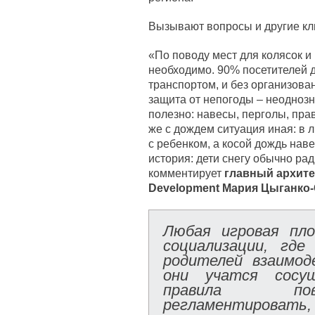
Вызывают вопросы и другие к
«По поводу мест для колясок и 
необходимо. 90% посетителей 
транспортом, и без организова
защита от непогоды – неоднозн
полезно: навесы, перголы, пра
же с дождем ситуация иная: в л
с ребенком, а косой дождь наве
история: дети снегу обычно рад
комментирует
главный архите
Development Мария Цыганко-
Любая игровая пл
социализации, гд
родителей взаимод
они учатся сосу
правила пов
регламентиро