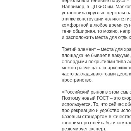
перголы или теневые паруса – 
Например, в ЦПКиО им. Маяков
установила круглые перголы н
эти же конструкции являются ис
комфортной в любое время суто
тени обширная, то можно, напр
и расположить места для отдых
Третий элемент – места для хр
площадка не бывает в вакууме,
с твердыми покрытиями типа ас
можно размещать «парковки» дл
часто закладывают сами девел
пространство.
«Российский рынок в этом смы
Поэтому новый ГОСТ – это скор
используется. То, что сейчас об
про рекреацию и удобство испо
базовым стандартом в качеств
говорим про плейхабы и компл
резюмирует эксперт.