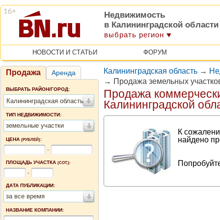
Недвижимость
в Калининградской области
выбрать регион
НОВОСТИ И СТАТЬИ
ФОРУМ
Калининградская область
→
Не
Продажа
Аренда
→
Продажа земельных участков
ВЫБРАТЬ РАЙОН/ГОРОД:
Продажа коммерчески
Калининградская область
Калининградской обл
ТИП НЕДВИЖИМОСТИ:
земельные участки
К сожалени
найдено пр
ЦЕНА
:
(РУБЛЕЙ)
-
Попробуйте
ПЛОЩАДЬ УЧАСТКА
(СОТ.):
-
ДАТА ПУБЛИКАЦИИ:
за все время
НАЗВАНИЕ КОМПАНИИ: