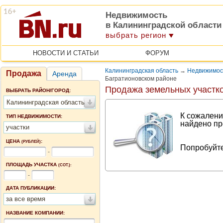
Недвижимость
в Калининградской области
выбрать регион
НОВОСТИ И СТАТЬИ
ФОРУМ
Калининградская область
→
Недвижимост
Продажа
Аренда
Багратионовском районе
Продажа земельных участко
ВЫБРАТЬ РАЙОН/ГОРОД:
Калининградская область
К сожалени
ТИП НЕДВИЖИМОСТИ:
найдено пр
участки
ЦЕНА
:
(РУБЛЕЙ)
Попробуйте
-
ПЛОЩАДЬ УЧАСТКА
(СОТ.):
-
ДАТА ПУБЛИКАЦИИ:
за все время
НАЗВАНИЕ КОМПАНИИ: