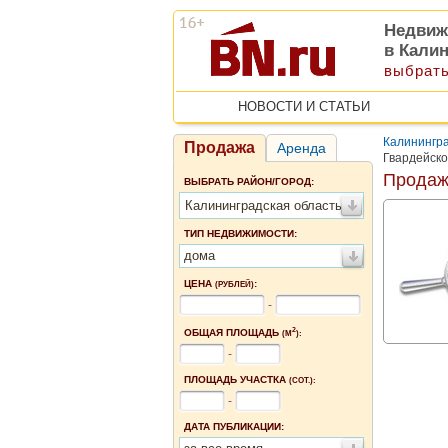
Недвиж
в Кали
выбрать
НОВОСТИ И СТАТЬИ
Калинингра
Продажа
Аренда
Гвардейск
Продаж
ВЫБРАТЬ РАЙОН/ГОРОД:
Калининградская область
ТИП НЕДВИЖИМОСТИ:
дома
ЦЕНА
:
(РУБЛЕЙ)
-
2
ОБЩАЯ ПЛОЩАДЬ
(М
):
-
ПЛОЩАДЬ УЧАСТКА
(СОТ.):
-
ДАТА ПУБЛИКАЦИИ: