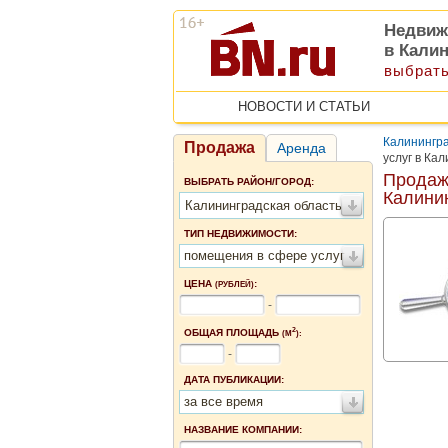
Недвиж
в Кали
выбрать
НОВОСТИ И СТАТЬИ
Калинингра
Продажа
Аренда
услуг в Ка
Продаж
ВЫБРАТЬ РАЙОН/ГОРОД:
Калини
Калининградская область
ТИП НЕДВИЖИМОСТИ:
помещения в сфере услуг
ЦЕНА
:
(РУБЛЕЙ)
-
2
ОБЩАЯ ПЛОЩАДЬ
(М
):
-
ДАТА ПУБЛИКАЦИИ:
за все время
НАЗВАНИЕ КОМПАНИИ: