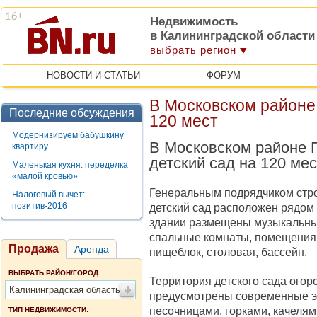
Недвижимость
в Калининградской области
выбрать регион
НОВОСТИ И СТАТЬИ
ФОРУМ
В Московском районе 
Последние обсуждения
120 мест
Модернизируем бабушкину
В Московском районе 
квартиру
детский сад на 120 ме
Маленькая кухня: переделка
«малой кровью»
Генеральным подрядчиком стро
Налоговый вычет:
позитив-2016
детский сад расположен рядом
здании размещены музыкальный
спальные комнаты, помещения
Продажа
Аренда
пищеблок, столовая, бассейн.
ВЫБРАТЬ РАЙОН/ГОРОД:
Территория детского сада огор
Калининградская область
предусмотрены современные э
песочницами, горками, качелям
ТИП НЕДВИЖИМОСТИ: