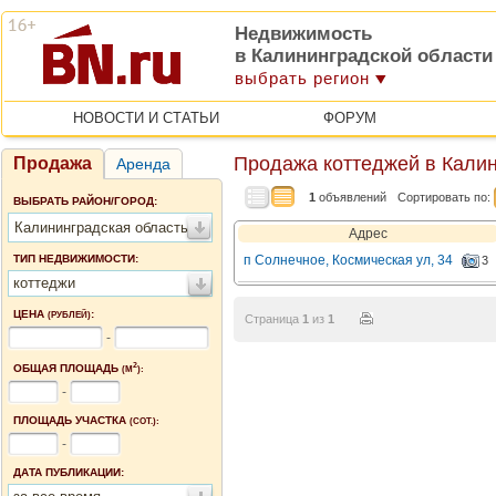
Недвижимость
в Калининградской области
выбрать регион
НОВОСТИ И СТАТЬИ
ФОРУМ
Продажа коттеджей в Калин
Продажа
Аренда
1
объявлений
Сортировать по:
ВЫБРАТЬ РАЙОН/ГОРОД:
Калининградская область
Адрес
ТИП НЕДВИЖИМОСТИ:
п Солнечное, Космическая ул, 34
3
коттеджи
ЦЕНА
:
(РУБЛЕЙ)
Страница
1
из
1
-
2
ОБЩАЯ ПЛОЩАДЬ
(М
):
-
ПЛОЩАДЬ УЧАСТКА
(СОТ.):
-
ДАТА ПУБЛИКАЦИИ: