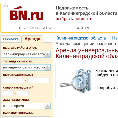
Недвижимость
в Калининградской области
выбрать регион
НОВОСТИ И СТАТЬИ
ФОРУМ
Калининградская область
→
Не
Аренда
Продажа
Аренда помещений различного 
ВЫБРАТЬ РАЙОН/ГОРОД:
Аренда универсальн
Калининградская область
Калининградской обл
ТИП НЕДВИЖИМОСТИ:
помещения различного назначения
К сожалени
найдено пр
ЦЕНА
:
(РУБЛЕЙ В МЕСЯЦ)
-
Попробуйте
2
ОБЩАЯ ПЛОЩАДЬ
(М
):
-
ДАТА ПУБЛИКАЦИИ:
за все время
НАЗВАНИЕ КОМПАНИИ: