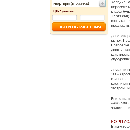
Холдинг «Р
квартиры (вторичка)
пересечени
класса буд
ЦЕНА
:
(РУБЛЕЙ)
17 этажей)
-
воспитанни
продажу вы
Девелоперс
рынок. Пос
Новоселье»
девятиэтаж
квартирогр
двухуровне
Другая нов
ЖК «Аэроси
крупного п
рассчитан 
застройщик
Еще одна п
«Аксиома» 
заявлен в 
КОРПУС
В августе 