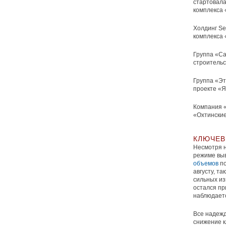
стартовала
комплекса 
Холдинг Se
комплекса 
Группа «Са
строительс
Группа «Эт
проекте «Я
Компания «
«Охтинские
КЛЮЧЕВ
Несмотря н
режиме выв
объемов
по
августу, т
сильных из
остался пр
наблюдает
Все надежд
снижение к