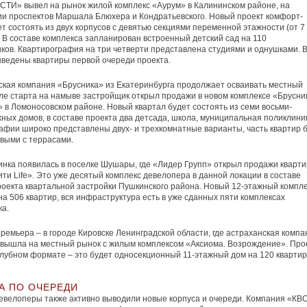
СТИ» вывел на рынок жилой комплекс «Аурум» в Калининском районе, на
и проспектов Маршала Блюхера и Кондратьевского. Новый проект комфорт-
ет состоять из двух корпусов с девятью секциями переменной этажности (от 7
. В составе комплекса запланирован встроенный детский сад на 110
ков. Квартирография на три четверти представлена студиями и однушками. 
ведены квартиры первой очереди проекта.
кая компания «Брусника» из Екатеринбурга продолжает осваивать местный
ле старта на намыве застройщик открыл продажи в новом комплексе «Брусни
 в Ломоносовском районе. Новый квартал будет состоять из семи восьми-
ных домов, в составе проекта два детсада, школа, муниципальная поликлиник
афии широко представлены двух- и трехкомнатные варианты, часть квартир 
выми с террасами.
инка появилась в поселке Шушары, где «Лидер Групп» открыл продажи кварти
ти Life». Это уже десятый комплекс девелопера в данной локации в составе
роекта квартальной застройки Пушкинского района. Новый 12-этажный компл
на 506 квартир, вся инфраструктура есть в уже сданных пяти комплексах
а.
ремьера – в городе Кировске Ленинградской области, где астраханская компа
вышла на местный рынок с жилым комплексом «Аксиома. Возрождение». Про
клубном формате – это будет односекционный 11-этажный дом на 120 квартир
А ПО ОЧЕРЕДИ
девелоперы также активно выводили новые корпуса и очереди. Компания «КВ