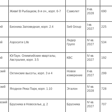
II кв.
Живи! В Рыбацком, 8-я оч., корп. 6-7
Самолет
690
2028
I кв.
ий
Бионика Заповедная, корп. 2.4
Setl Group
225
2027
Лидер
IV кв.
ий
Аэросити Life
534
Групп
2027
ЮгТаун. Олимпийские кварталы,
IV кв.
ий
КВС
192
Австралия, корп. 3.5
2027
ский
Новое
II кв.
Охтинские высоты, корп. 3 и 4
299
измерение
2027
ский
IV кв.
Ягодное Река Парк, корп. 1.10
Эталон
728
2028
вский
IV кв.
Брусника в Новоселье, д. 2
Брусника
707
2027