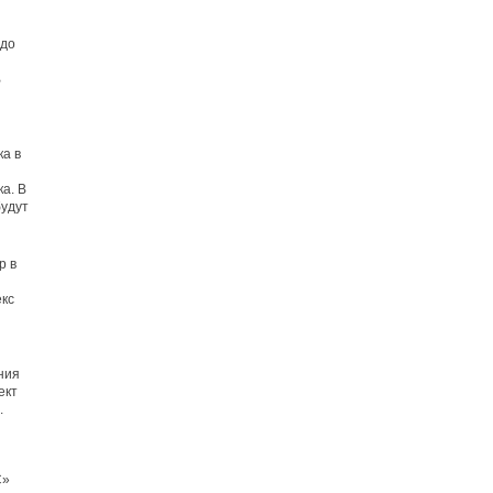
 до
В
ка в
а. В
будут
р в
екс
ния
ект
.
С»