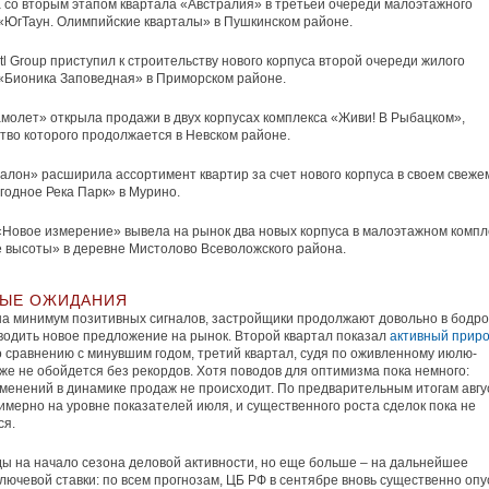
 со вторым этапом квартала «Австралия» в третьей очереди малоэтажного
«ЮгТаун. Олимпийские кварталы» в Пушкинском районе.
tl Group приступил к строительству нового корпуса второй очереди жилого
«Бионика Заповедная» в Приморском районе.
молет» открыла продажи в двух корпусах комплекса «Живи! В Рыбацком»,
тво которого продолжается в Невском районе.
алон» расширила ассортимент квартир за счет нового корпуса в своем свеже
годное Река Парк» в Мурино.
Новое измерение» вывела на рынок два новых корпуса в малоэтажном компл
 высоты» в деревне Мистолово Всеволожского района.
ЫЕ ОЖИДАНИЯ
а минимум позитивных сигналов, застройщики продолжают довольно в бодр
одить новое предложение на рынок. Второй квартал показал
активный приро
 сравнению с минувшим годом, третий квартал, судя по оживленному июлю-
акже не обойдется без рекордов. Хотя поводов для оптимизма пока немного:
менений в динамике продаж не происходит. По предварительным итогам авгу
имерно на уровне показателей июля, и существенного роста сделок пока не
ся.
ы на начало сезона деловой активности, но еще больше – на дальнейшее
лючевой ставки: по всем прогнозам, ЦБ РФ в сентябре вновь существенно опу