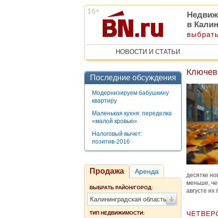
Недвиж
в Кали
выбрать
НОВОСТИ И СТАТЬИ
Ключев
Последние обсуждения
Модернизируем бабушкину
квартиру
Маленькая кухня: переделка
«малой кровью»
Налоговый вычет:
позитив-2016
Продажа
Аренда
десятке но
меньше, че
ВЫБРАТЬ РАЙОН/ГОРОД:
августе их
Калининградская область
ЧЕТВЕР
ТИП НЕДВИЖИМОСТИ: