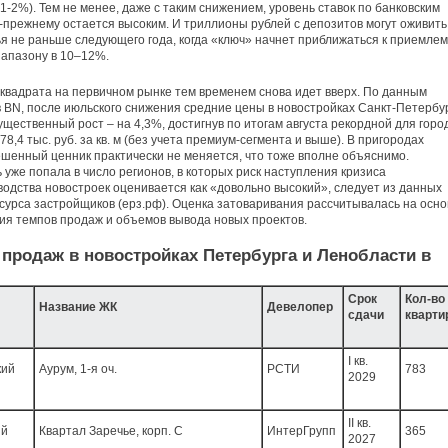
 1-2%). Тем не менее, даже с таким снижением, уровень ставок по банковским
-прежнему остается высоким. И триллионы рублей с депозитов могут оживить
я не раньше следующего года, когда «ключ» начнет приближаться к приемле
иапазону в 10–12%.
квадрата на первичном рынке тем временем снова идет вверх. По данным
 BN, после июльского снижения средние цены в новостройках Санкт-Петербу
ущественный рост – на 4,3%, достигнув по итогам августа рекордной для горо
78,4 тыс. руб. за кв. м (без учета премиум-сегмента и выше). В пригородах
шенный ценник практически не меняется, что тоже вполне объяснимо.
 уже попала в число регионов, в которых риск наступления кризиса
одства новостроек оценивается как «довольно высокий», следует из данных
сурса застройщиков (ерз.рф). Оценка затоваривания рассчитывалась на осно
я темпов продаж и объемов вывода новых проектов.
продаж в новостройках Петербурга и Ленобласти в
Срок
Кол-во
Название ЖК
Девелопер
сдачи
кварти
I кв.
кий
Аурум, 1-я оч.
РСТИ
783
2029
II кв.
ий
Квартал Заречье, корп. С
ИнтерГрупп
365
2027