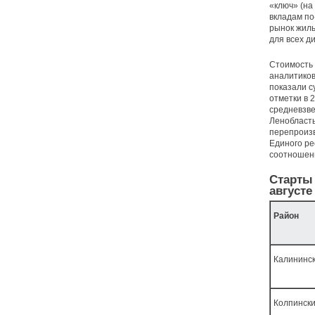
«ключ» (на
вкладам по
рынок жиль
для всех д
Стоимость 
аналитиков
показали с
отметки в 2
средневзве
Ленобласть
перепроизв
Единого ре
соотношени
Старты 
августе
Район
Калининс
Колпинск