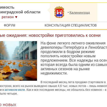
имость
нинградской области
Калининград
 регион
ФОРУМ
КОНСУЛЬТАЦИЯ СПЕЦИАЛИСТОВ
ые ожидания: новостройки приготовились к осени
На фоне легкого летнего оживления
девелоперы Петербурга и Леноблас
продолжили в бодром режиме
пополнять новостройки новым
предложением. Все надежды на осен
которая всегда была одним из самых
активных сезонов на рынке
недвижимости.
В последний месяц лета продажи стартовали в
востроек, всего на рынок выведено свыше 4,6 тыс. новых лотов – лишь немно
м в
активном июле.
Как и все последние месяцы, не обошлось без новинок – в
 было четыре.
О НОВЫХ