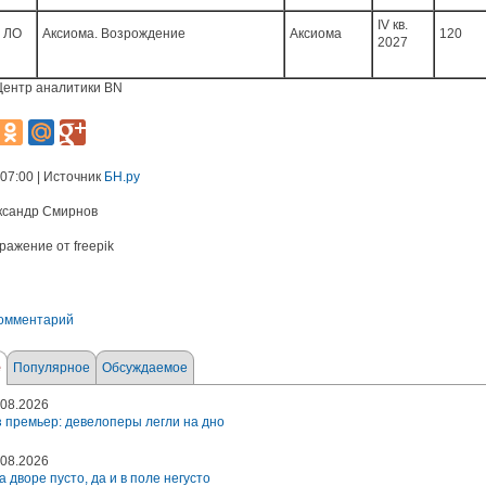
IV кв.
й ЛО
Аксиома. Возрождение
Аксиома
120
2027
Центр аналитики BN
 07:00 | Источник
БН.ру
ксандр Смирнов
ражение от freepik
комментарий
е
Популярное
Обсуждаемое
08.2026
 премьер: девелоперы легли на дно
08.2026
а дворе пусто, да и в поле негусто