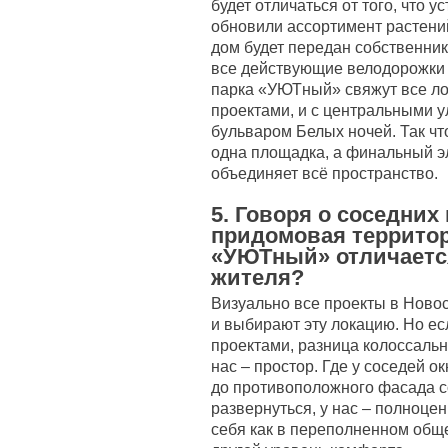
будет отличаться от того, что у
обновили ассортимент растений
дом будет передан собственни
все действующие велодорожки 
парка «УЮТный» свяжут все ло
проектами, и с центральными у
бульваром Белых ночей. Так чт
одна площадка, а финальный э
объединяет всё пространство.
5. Говоря о соседних
придомовая территор
«УЮТный» отличаетс
жителя?
Визуально все проекты в Новос
и выбирают эту локацию. Но е
проектами, разница колоссальн
нас – простор. Где у соседей ок
до противоположного фасада со
развернуться, у нас – полноце
себя как в переполненном общ