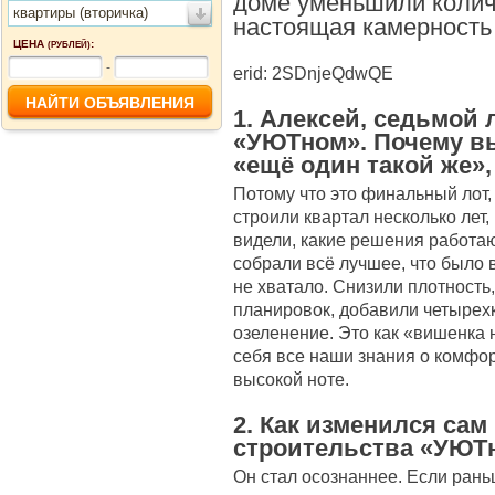
доме уменьшили количе
квартиры (вторичка)
настоящая камерность
ЦЕНА
:
(РУБЛЕЙ)
-
erid: 2SDnjeQdwQE
1. Алексей, седьмой
«УЮТном». Почему вы
«ещё один такой же»
Потому что это финальный лот,
строили квартал несколько лет
видели, какие решения работа
собрали всё лучшее, что было 
не хватало. Снизили плотност
планировок, добавили четырех
озеленение. Это как «вишенка н
себя все наши знания о комфор
высокой ноте.
2. Как изменился сам
строительства «УЮТ
Он стал осознаннее. Если рань