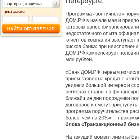
Петербурге.
квартиры (вторичка)
ЦЕНА
:
Программа «зонтичного» поруч
(РУБЛЕЙ)
-
ДОМ.РФ в начале мая и предпо
которым ранее финансирование
недостаточного опыта официаль
клиентов компания выступает п
рисков банка: при неисполнени
ДОМ.РФ компенсирует половину
млн рублей.
«Банк ДОМ.РФ первым из числа
прием заявок на кредит с «зон
увидели большой интерес и спр
регионах страны на финансиро
ближайшие дни подрядчики пол
договоров и смогут приступить
программа поручительства ра
более, чем на 20%», – проком
блока «Транзакционный биз
На текущий момент лимиты Ба