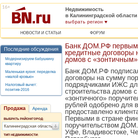
Недвижимость
в Калининградской области
выбрать регион
НОВОСТИ И СТАТЬИ
ФОРУМ
Банк ДОМ.РФ первым 
Последние обсуждения
кредитные договоры 
домов с «зонтичным»
Модернизируем бабушкину
квартиру
Банк ДОМ.РФ подписа
Маленькая кухня: переделка
договоры на сумму пор
«малой кровью»
подрядчиками ИЖС дл
Налоговый вычет:
позитив-2016
строительства домов 
«зонтичного» поручите
рублей одобрено для в
Продажа
Аренда
предоставлено клиент
Первыми в стране фин
ВЫБРАТЬ РАЙОН/ГОРОД:
поручительством ДОМ.
Калининградская область
Уфе, Владивостоке, Че
ТИП НЕДВИЖИМОСТИ: